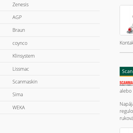
Zenesis
expand
AGP
expand
Braun
expand
Kontak
coynco
expand
Klinsystem
expand
Lissmac
expand
Scan
Scanmaskin
expand
alebo
Sima
expand
Napája
WEKA
expand
regulo
rukovä