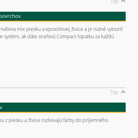
Top
 povrchov
nalieva mix piesku a epoxidovej živice a je nutné vytvoriť
cie systém, ak dáte oceľovú Compact lopatku za každú
Top
v
u z piesku a živice rozlievajú farby do príjemného