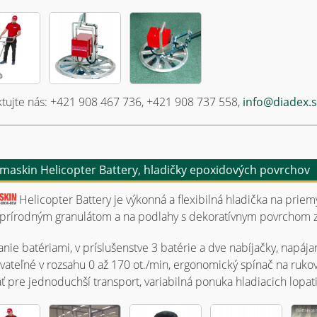
tujte nás: +421 908 467 736, +421 908 737 558,
info@diadex.
maskin Helicopter Battery, hladičky epoxidových povrchov
Helicopter Battery je výkonná a flexibilná hladička na pri
 prírodným granulátom a na podlahy s dekoratívnym povrchom 
nie batériami, v príslušenstve 3 batérie a dve nabíjačky, napája
vateľné v rozsahu 0 až 170 ot./min, ergonomický spínač na rukov
ť pre jednoduchší transport, variabilná ponuka hladiacich lopat