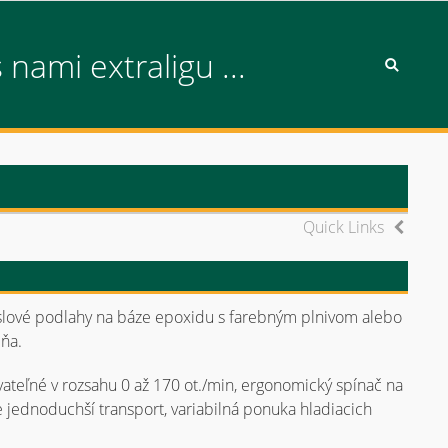
s nami extraligu ...
Quick Links
yslové podlahy na báze epoxidu s farebným plnivom alebo
ňa.
vateľné v rozsahu 0 až 170 ot./min, ergonomický spínač na
e jednoduchší transport, variabilná ponuka hladiacich