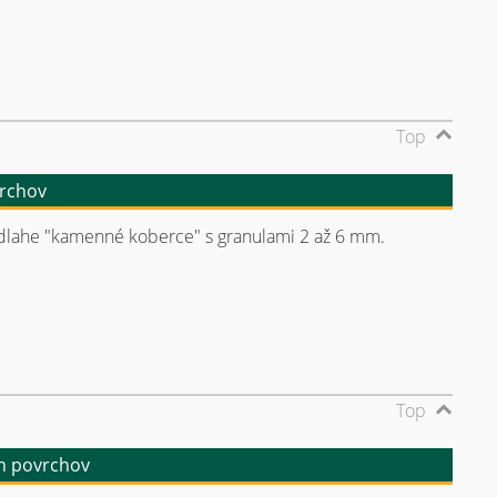
Top
vrchov
podlahe "kamenné koberce" s granulami 2 až 6 mm.
Top
ch povrchov