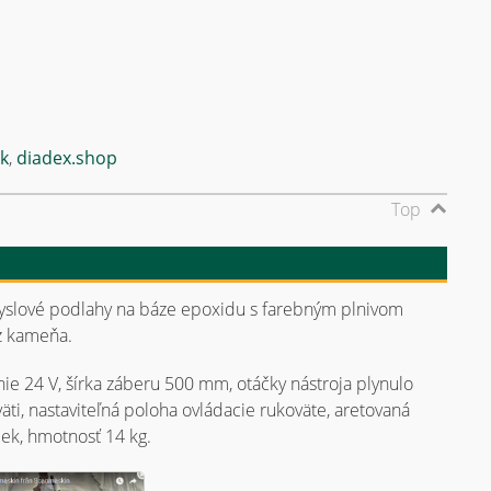
sk
,
diadex.shop
Top
emyslové podlahy na báze epoxidu s farebným plnivom
z kameňa.
nie 24 V, šírka záberu 500 mm, otáčky nástroja plynulo
äti, nastaviteľná poloha ovládacie rukoväte, aretovaná
iek, hmotnosť 14 kg.