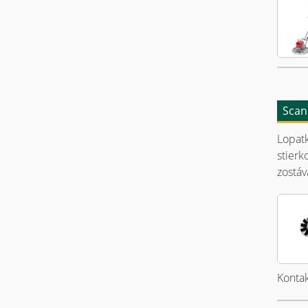
Scan
Lopat
stierk
zostáv
Kontak