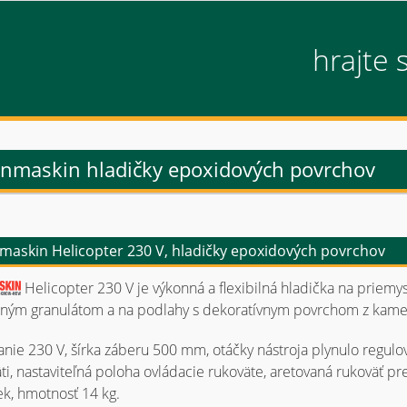
hrajte 
nmaskin hladičky epoxidových povrchov
maskin Helicopter 230 V, hladičky epoxidových povrchov
Helicopter 230 V je výkonná a flexibilná hladička na priem
dným granulátom a na podlahy s dekoratívnym povrchom z kame
nie 230 V, šírka záberu 500 mm, otáčky nástroja plynulo regulo
ti, nastaviteľná poloha ovládacie rukoväte, aretovaná rukoväť pr
ek, hmotnosť 14 kg.