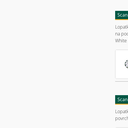
Scan
Lopat
na pod
White 
Scan
Lopat
povrc