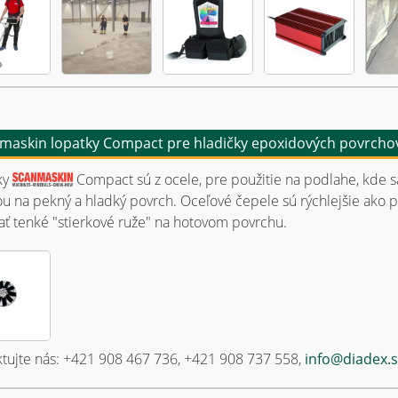
maskin lopatky Compact pre hladičky epoxidových povrcho
ky
Compact sú z ocele, pre použitie na podlahe, kde 
ou na pekný a hladký povrch. Oceľové čepele sú rýchlejšie ako plast
ať tenké "stierkové ruže" na hotovom povrchu.
tujte nás: +421 908 467 736, +421 908 737 558,
info@diadex.