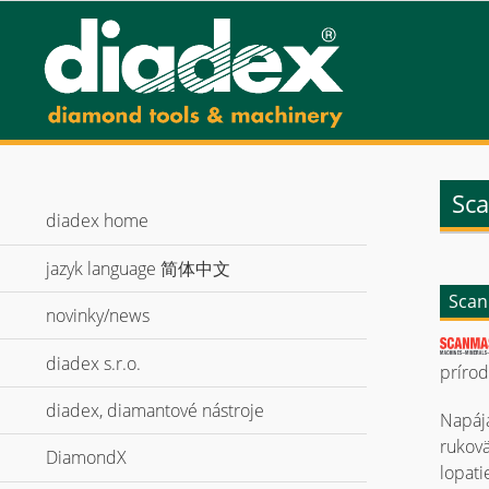
Sca
diadex home
jazyk language 简体中文
expand
Scan
novinky/news
diadex s.r.o.
expand
príro
diadex, diamantové nástroje
expand
Napája
rukovä
DiamondX
expand
lopati