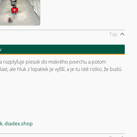
Top
v
sa rozptyľuje piesok do mokrého povrchu a potom
, ale hluk z lopatiek je vyšší, a je tu isté riziko, že budú
sk
,
diadex.shop