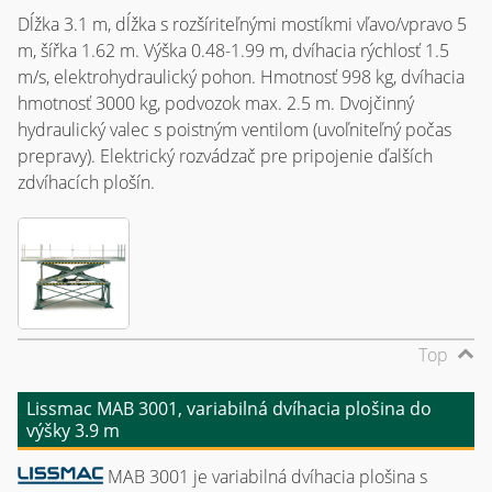
Dĺžka 3.1 m, dĺžka s rozšíriteľnými mostíkmi vľavo/vpravo 5
m, šířka 1.62 m. Výška 0.48-1.99 m, dvíhacia rýchlosť 1.5
m/s, elektrohydraulický pohon. Hmotnosť 998 kg, dvíhacia
hmotnosť 3000 kg, podvozok max. 2.5 m. Dvojčinný
hydraulický valec s poistným ventilom (uvoľniteľný počas
prepravy). Elektrický rozvádzač pre pripojenie ďalších
zdvíhacích plošín.
Top
Lissmac MAB 3001, variabilná dvíhacia plošina do
výšky 3.9 m
MAB 3001 je variabilná dvíhacia plošina s