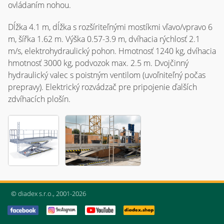
ovládaním nohou.
Dĺžka 4.1 m, dĺžka s rozšíriteľnými mostíkmi vľavo/vpravo 6
m, šířka 1.62 m. Výška 0.57-3.9 m, dvíhacia rýchlosť 2.1
m/s, elektrohydraulický pohon. Hmotnosť 1240 kg, dvíhacia
hmotnosť 3000 kg, podvozok max. 2.5 m. Dvojčinný
hydraulický valec s poistným ventilom (uvoľniteľný počas
prepravy). Elektrický rozvádzač pre pripojenie ďalších
zdvíhacích plošín.
© diadex s.r.o., 2001-2026