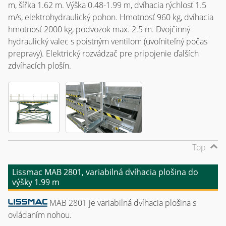
m, šířka 1.62 m. Výška 0.48-1.99 m, dvíhacia rýchlosť 1.5
m/s, elektrohydraulický pohon. Hmotnosť 960 kg, dvíhacia
hmotnosť 2000 kg, podvozok max. 2.5 m. Dvojčinný
hydraulický valec s poistným ventilom (uvoľniteľný počas
prepravy). Elektrický rozvádzač pre pripojenie ďalších
zdvíhacích plošín.
Top
Lissmac MAB 2801, variabilná dvíhacia plošina do
výšky 1.99 m
MAB 2801 je variabilná dvíhacia plošina s
ovládaním nohou.