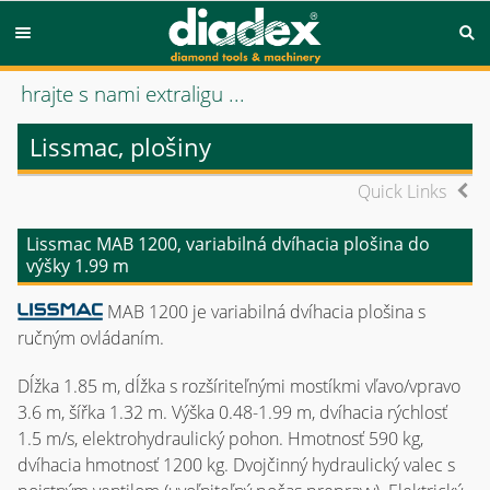
hrajte s nami extraligu ...
Lissmac, plošiny
Quick Links
Lissmac MAB 1200, variabilná dvíhacia plošina do
výšky 1.99 m
MAB 1200 je variabilná dvíhacia plošina s
ručným ovládaním.
Dĺžka 1.85 m, dĺžka s rozšíriteľnými mostíkmi vľavo/vpravo
3.6 m, šířka 1.32 m. Výška 0.48-1.99 m, dvíhacia rýchlosť
1.5 m/s, elektrohydraulický pohon. Hmotnosť 590 kg,
dvíhacia hmotnosť 1200 kg. Dvojčinný hydraulický valec s