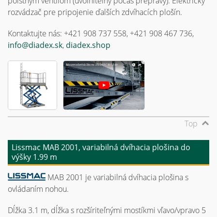
poistným ventilom (uvoľniteľný počas prepravy). Elektrický
rozvádzač pre pripojenie ďalších zdvíhacích plošín.
Kontaktujte nás: +421 908 737 558, +421 908 467 736,
info@diadex.sk
,
diadex.shop
Top
Lissmac MAB 2001, variabilná dvíhacia plošina do
výšky 1.99 m
MAB 2001 je variabilná dvíhacia plošina s
ovládaním nohou.
Dĺžka 3.1 m, dĺžka s rozšíriteľnými mostíkmi vľavo/vpravo 5